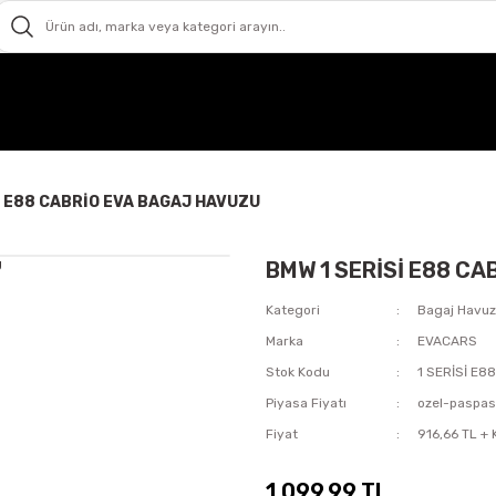
İ E88 CABRİO EVA BAGAJ HAVUZU
BMW 1 SERİSİ E88 C
Kategori
Bagaj Havu
Marka
EVACARS
Stok Kodu
1 SERİSİ E
Piyasa Fiyatı
ozel-paspa
Fiyat
916,66 TL +
1.099,99 TL