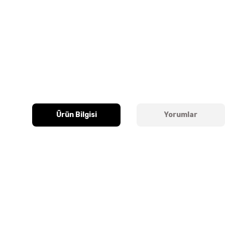
Ürün Bilgisi
Yorumlar
Bu ürünün fiyat bilgisi, resim, ürün açıklamalarında ve diğer k
Görüş ve önerileriniz için teşekkür ederiz.
Ürün resmi kalitesiz, bozuk veya görüntülenemiyor.