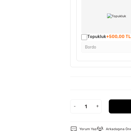
Topukluk
+500,00 TL
-
+
Yorum Yaz
Arkadaşına Ön