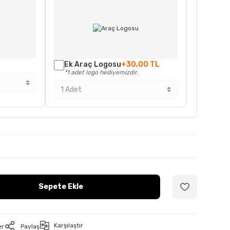
Ek Araç Logosu
+30,00 TL
*1 adet logo hediyemizdir.
Sepete Ekle
Karşılaştır
er
Paylaş