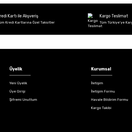
Deneyimini Paylaş
Yorum Yaz
Soru Sor
redi Kartı ile Alışveriş
Kargo Teslimat
üm Kredi Kartlarına Özel Taksitler
Tüm Türkiye’ye Kar
Gönder
Üyelik
Kurumsal
Yeni Üyelik
İletişim
Üye Girişi
İletişim Formu
Şifremi Unuttum
Havale Bildirim Formu
Kargo Takibi