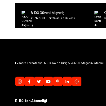
Ürün açıklamasında eksik bilgiler bulunuyor.
Ürün bilgilerinde hatalar bulunuyor.
%100 Güvenli Alışveriş
K
Ürün fiyatı diğer sitelerden daha pahalı.
256bit SSL Sertifikası ile Güvenli
T
Bu ürüne benzer farklı alternatifler olmalı.
Evacars Ferhatpaşa, 17. Sk. No:33 Giriş A, 34758 Ataşehir/İstanbul
E-Bülten Aboneliği