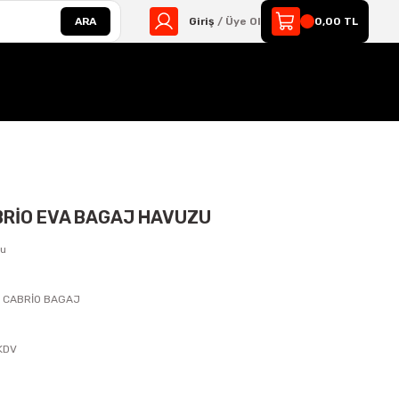
ARA
Giriş
/ Üye Ol
0,00 TL
ABRİO EVA BAGAJ HAVUZU
zu
88 CABRİO BAGAJ
s
 KDV