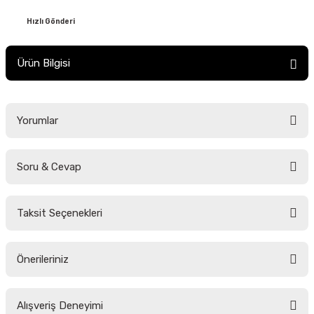
Hızlı Gönderi
Ürün Bilgisi
Yorumlar
Soru & Cevap
Bu ürüne ilk yorumu siz yapın!
Taksit Seçenekleri
Yorum Yaz
Ürün hakkında henüz soru sorulmamış.
Önerileriniz
Soru Sor
Bu ürünün fiyat bilgisi, resim, ürün açıklamalarında ve diğer konularda
Alışveriş Deneyimi
yetersiz gördüğünüz noktaları öneri formunu kullanarak tarafımıza