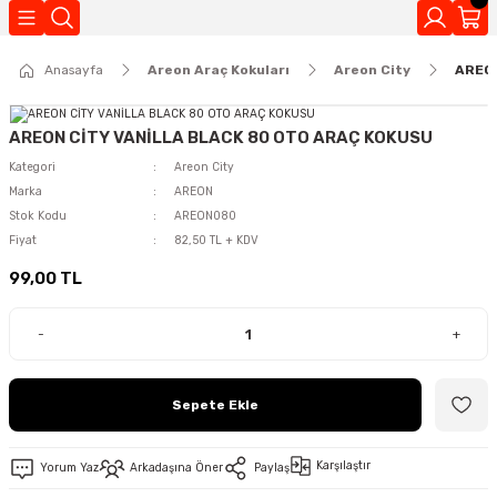
Geri Dön
Anasayfa
Areon Araç Kokuları
Areon City
AREON
Kokuları
AREON CİTY VANİLLA BLACK 80 OTO ARAÇ KOKUSU
Kategori
Areon City
Marka
AREON
Stok Kodu
AREON080
Fiyat
82,50 TL + KDV
99,00 TL
-
+
Sepete Ekle
Karşılaştır
Yorum Yaz
Arkadaşına Öner
Paylaş