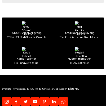
iletebilirsiniz.
Görüş ve önerileriniz için teşekkür ederiz.
Sitemize ilk yorumu siz yapın!
Ürün resmi kalitesiz, bozuk veya görüntülenemiyor.
Ürün açıklamasında eksik bilgiler bulunuyor.
Deneyimini Paylaş
Ürün bilgilerinde hatalar bulunuyor.
%100 Güvenli Alışveriş
Kredi Kartı ile Alışveriş
256bit SSL Sertifikası ile Güvenli
Tüm Kredi Kartlarına Özel Taksitler
Ürün fiyatı diğer sitelerden daha pahalı.
Bu ürüne benzer farklı alternatifler olmalı.
Kargo Teslimat
Müşteri Hizmetleri
Tüm Türkiye’ye Kargo!
0 545 320 28 34
Gönder
Evacars Ferhatpaşa, 17. Sk. No:33 Giriş A, 34758 Ataşehir/İstanbul