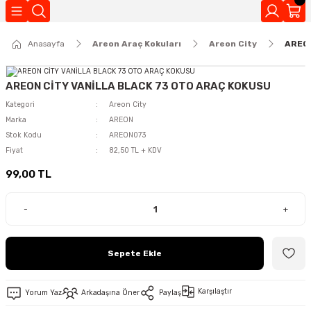
Geri Dön
Anasayfa
Areon Araç Kokuları
Areon City
AREON
Kokuları
AREON CİTY VANİLLA BLACK 73 OTO ARAÇ KOKUSU
Kategori
Areon City
Marka
AREON
Stok Kodu
AREON073
Fiyat
82,50 TL + KDV
99,00 TL
-
+
Sepete Ekle
Karşılaştır
Yorum Yaz
Arkadaşına Öner
Paylaş