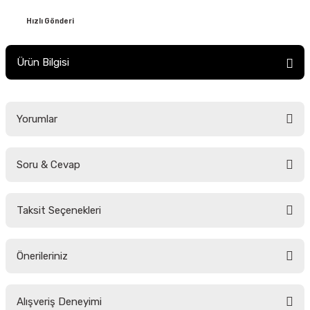
Hızlı Gönderi
Ürün Bilgisi
Yorumlar
Soru & Cevap
Bu ürüne ilk yorumu siz yapın!
Taksit Seçenekleri
Yorum Yaz
Ürün hakkında henüz soru sorulmamış.
Önerileriniz
Soru Sor
Bu ürünün fiyat bilgisi, resim, ürün açıklamalarında ve diğer konularda
Alışveriş Deneyimi
yetersiz gördüğünüz noktaları öneri formunu kullanarak tarafımıza