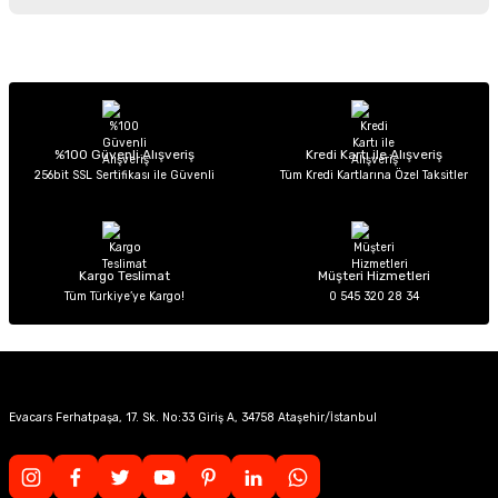
iletebilirsiniz.
Görüş ve önerileriniz için teşekkür ederiz.
Sitemize ilk yorumu siz yapın!
Ürün resmi kalitesiz, bozuk veya görüntülenemiyor.
Ürün açıklamasında eksik bilgiler bulunuyor.
Deneyimini Paylaş
Ürün bilgilerinde hatalar bulunuyor.
%100 Güvenli Alışveriş
Kredi Kartı ile Alışveriş
256bit SSL Sertifikası ile Güvenli
Tüm Kredi Kartlarına Özel Taksitler
Ürün fiyatı diğer sitelerden daha pahalı.
Bu ürüne benzer farklı alternatifler olmalı.
Kargo Teslimat
Müşteri Hizmetleri
Tüm Türkiye’ye Kargo!
0 545 320 28 34
Gönder
Evacars Ferhatpaşa, 17. Sk. No:33 Giriş A, 34758 Ataşehir/İstanbul