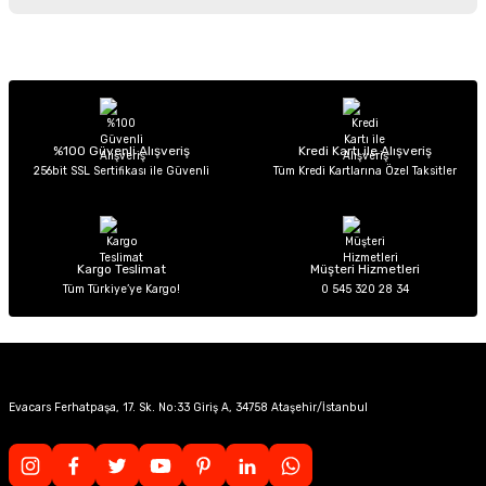
iletebilirsiniz.
Görüş ve önerileriniz için teşekkür ederiz.
Sitemize ilk yorumu siz yapın!
Ürün resmi kalitesiz, bozuk veya görüntülenemiyor.
Ürün açıklamasında eksik bilgiler bulunuyor.
Deneyimini Paylaş
Ürün bilgilerinde hatalar bulunuyor.
%100 Güvenli Alışveriş
Kredi Kartı ile Alışveriş
256bit SSL Sertifikası ile Güvenli
Tüm Kredi Kartlarına Özel Taksitler
Ürün fiyatı diğer sitelerden daha pahalı.
Bu ürüne benzer farklı alternatifler olmalı.
Kargo Teslimat
Müşteri Hizmetleri
Tüm Türkiye’ye Kargo!
0 545 320 28 34
Gönder
Evacars Ferhatpaşa, 17. Sk. No:33 Giriş A, 34758 Ataşehir/İstanbul