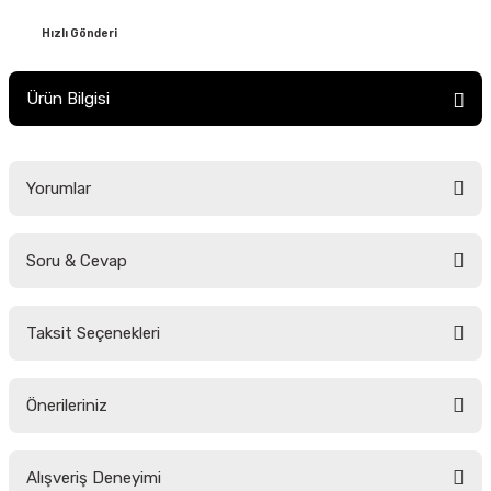
Hızlı Gönderi
Ürün Bilgisi
Yorumlar
Soru & Cevap
Bu ürüne ilk yorumu siz yapın!
Taksit Seçenekleri
Yorum Yaz
Ürün hakkında henüz soru sorulmamış.
Önerileriniz
Soru Sor
Bu ürünün fiyat bilgisi, resim, ürün açıklamalarında ve diğer konularda
Alışveriş Deneyimi
yetersiz gördüğünüz noktaları öneri formunu kullanarak tarafımıza