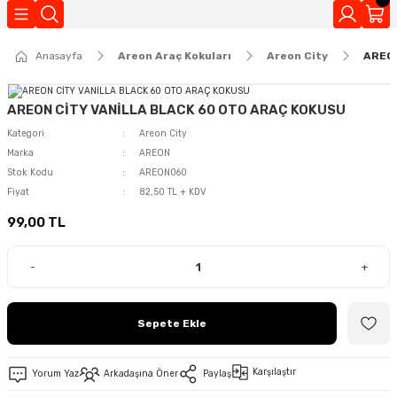
Geri Dön
Anasayfa
Areon Araç Kokuları
Areon City
AREON
Kokuları
AREON CİTY VANİLLA BLACK 60 OTO ARAÇ KOKUSU
Kategori
Areon City
Marka
AREON
Stok Kodu
AREON060
Fiyat
82,50 TL + KDV
99,00 TL
-
+
Sepete Ekle
Karşılaştır
Yorum Yaz
Arkadaşına Öner
Paylaş