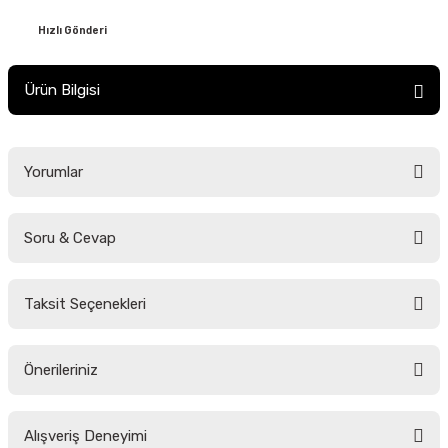
Hızlı Gönderi
Ürün Bilgisi
Yorumlar
Soru & Cevap
Bu ürüne ilk yorumu siz yapın!
Taksit Seçenekleri
Yorum Yaz
Ürün hakkında henüz soru sorulmamış.
Önerileriniz
Soru Sor
Bu ürünün fiyat bilgisi, resim, ürün açıklamalarında ve diğer konularda
Alışveriş Deneyimi
yetersiz gördüğünüz noktaları öneri formunu kullanarak tarafımıza