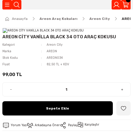
Geri Dön
Anasayfa
Areon Araç Kokuları
Areon City
AREON
Kokuları
AREON CİTY VANİLLA BLACK 34 OTO ARAÇ KOKUSU
Kategori
Areon City
Marka
AREON
Stok Kodu
AREON034
Fiyat
82,50 TL + KDV
99,00 TL
-
+
Sepete Ekle
Karşılaştır
Yorum Yaz
Arkadaşına Öner
Paylaş