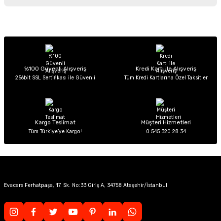
iletebilirsiniz.
Görüş ve önerileriniz için teşekkür ederiz.
Sitemize ilk yorumu siz yapın!
Ürün resmi kalitesiz, bozuk veya görüntülenemiyor.
Ürün açıklamasında eksik bilgiler bulunuyor.
Deneyimini Paylaş
Ürün bilgilerinde hatalar bulunuyor.
%100 Güvenli Alışveriş
Kredi Kartı ile Alışveriş
256bit SSL Sertifikası ile Güvenli
Tüm Kredi Kartlarına Özel Taksitler
Ürün fiyatı diğer sitelerden daha pahalı.
Bu ürüne benzer farklı alternatifler olmalı.
Kargo Teslimat
Müşteri Hizmetleri
Tüm Türkiye’ye Kargo!
0 545 320 28 34
Gönder
Evacars Ferhatpaşa, 17. Sk. No:33 Giriş A, 34758 Ataşehir/İstanbul