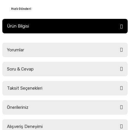
Hızlı Gönderi
Ürün Bilgisi
Yorumlar
Soru & Cevap
Bu ürüne ilk yorumu siz yapın!
Taksit Seçenekleri
Yorum Yaz
Ürün hakkında henüz soru sorulmamış.
Önerileriniz
Soru Sor
Bu ürünün fiyat bilgisi, resim, ürün açıklamalarında ve diğer konularda
Alışveriş Deneyimi
yetersiz gördüğünüz noktaları öneri formunu kullanarak tarafımıza