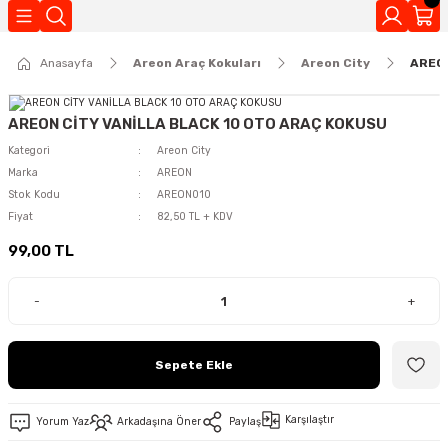
Geri Dön
Anasayfa
Areon Araç Kokuları
Areon City
AREON
Kokuları
AREON CİTY VANİLLA BLACK 10 OTO ARAÇ KOKUSU
Kategori
Areon City
Marka
AREON
Stok Kodu
AREON010
Fiyat
82,50 TL + KDV
99,00 TL
-
+
Sepete Ekle
Karşılaştır
Yorum Yaz
Arkadaşına Öner
Paylaş