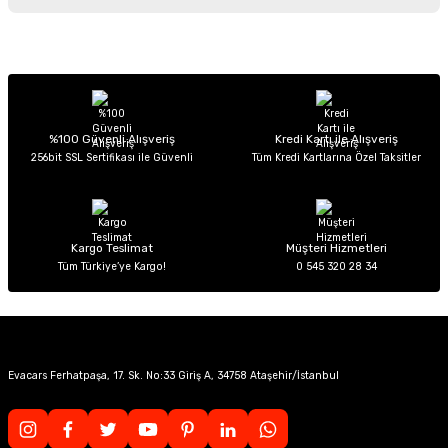
iletebilirsiniz.
Görüş ve önerileriniz için teşekkür ederiz.
Sitemize ilk yorumu siz yapın!
Ürün resmi kalitesiz, bozuk veya görüntülenemiyor.
Ürün açıklamasında eksik bilgiler bulunuyor.
Deneyimini Paylaş
Ürün bilgilerinde hatalar bulunuyor.
%100 Güvenli Alışveriş
Kredi Kartı ile Alışveriş
256bit SSL Sertifikası ile Güvenli
Tüm Kredi Kartlarına Özel Taksitler
Ürün fiyatı diğer sitelerden daha pahalı.
Bu ürüne benzer farklı alternatifler olmalı.
Kargo Teslimat
Müşteri Hizmetleri
Tüm Türkiye’ye Kargo!
0 545 320 28 34
Gönder
Evacars Ferhatpaşa, 17. Sk. No:33 Giriş A, 34758 Ataşehir/İstanbul