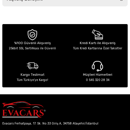
yetersiz gördüğünüz noktaları öneri formunu kullanarak tarafımıza
iletebilirsiniz.
Görüş ve önerileriniz için teşekkür ederiz.
Sitemize ilk yorumu siz yapın!
Ürün resmi kalitesiz, bozuk veya görüntülenemiyor.
Ürün açıklamasında eksik bilgiler bulunuyor.
Deneyimini Paylaş
Ürün bilgilerinde hatalar bulunuyor.
%100 Güvenli Alışveriş
Kredi Kartı ile Alışveriş
256bit SSL Sertifikası ile Güvenli
Tüm Kredi Kartlarına Özel Taksitler
Ürün fiyatı diğer sitelerden daha pahalı.
Bu ürüne benzer farklı alternatifler olmalı.
Kargo Teslimat
Müşteri Hizmetleri
Tüm Türkiye’ye Kargo!
0 545 320 28 34
Gönder
Evacars Ferhatpaşa, 17. Sk. No:33 Giriş A, 34758 Ataşehir/İstanbul