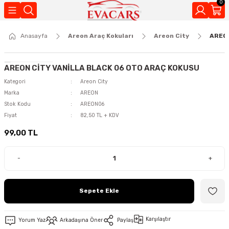
0
Geri Dön
Anasayfa
Areon Araç Kokuları
Areon City
AREON
Kokuları
AREON CİTY VANİLLA BLACK 06 OTO ARAÇ KOKUSU
Kategori
Areon City
Marka
AREON
Stok Kodu
AREON06
Fiyat
82,50 TL + KDV
99,00 TL
-
+
Sepete Ekle
Karşılaştır
Yorum Yaz
Arkadaşına Öner
Paylaş