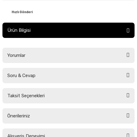
Hızlı Gönderi
Ürün Bilgisi
Yorumlar
Soru & Cevap
Bu ürüne ilk yorumu siz yapın!
Taksit Seçenekleri
Yorum Yaz
Ürün hakkında henüz soru sorulmamış.
Önerileriniz
Soru Sor
Bu ürünün fiyat bilgisi, resim, ürün açıklamalarında ve diğer konularda
Alışveriş Deneyimi