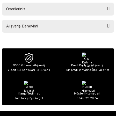
Önerileriniz
Soru Sor
Bu ürünün fiyat bilgisi, resim, ürün açıklamalarında ve diğer konularda
Alışveriş Deneyimi
yetersiz gördüğünüz noktaları öneri formunu kullanarak tarafımıza
iletebilirsiniz.
Görüş ve önerileriniz için teşekkür ederiz.
Sitemize ilk yorumu siz yapın!
Ürün resmi kalitesiz, bozuk veya görüntülenemiyor.
Ürün açıklamasında eksik bilgiler bulunuyor.
Deneyimini Paylaş
Ürün bilgilerinde hatalar bulunuyor.
%100 Güvenli Alışveriş
Kredi Kartı ile Alışveriş
256bit SSL Sertifikası ile Güvenli
Tüm Kredi Kartlarına Özel Taksitler
Ürün fiyatı diğer sitelerden daha pahalı.
Bu ürüne benzer farklı alternatifler olmalı.
Kargo Teslimat
Müşteri Hizmetleri
Tüm Türkiye’ye Kargo!
0 545 320 28 34
Gönder