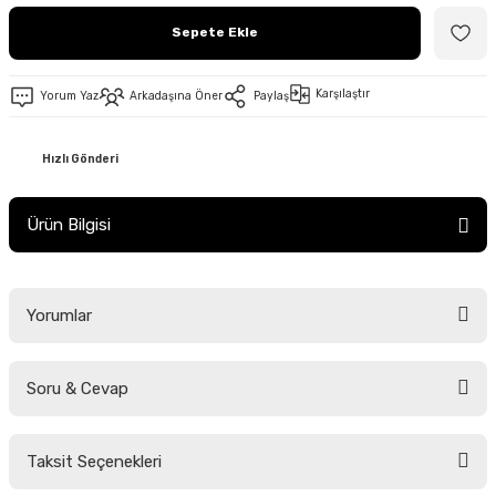
Sepete Ekle
Karşılaştır
Yorum Yaz
Arkadaşına Öner
Paylaş
Hızlı Gönderi
Ürün Bilgisi
Yorumlar
Soru & Cevap
Bu ürüne ilk yorumu siz yapın!
Taksit Seçenekleri
Yorum Yaz
Ürün hakkında henüz soru sorulmamış.