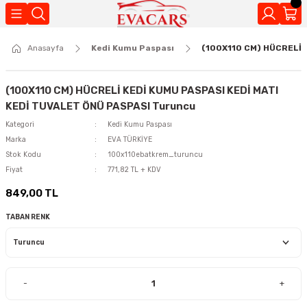
Geri Dön
Anasayfa
Kedi Kumu Paspası
(100X110 CM) HÜCRELİ 
Kokuları
(100X110 CM) HÜCRELİ KEDİ KUMU PASPASI KEDİ MATI
KEDİ TUVALET ÖNÜ PASPASI Turuncu
Kategori
Kedi Kumu Paspası
Marka
EVA TÜRKİYE
Stok Kodu
100x110ebatkrem_turuncu
Fiyat
771,82 TL + KDV
849,00 TL
TABAN RENK
-
+